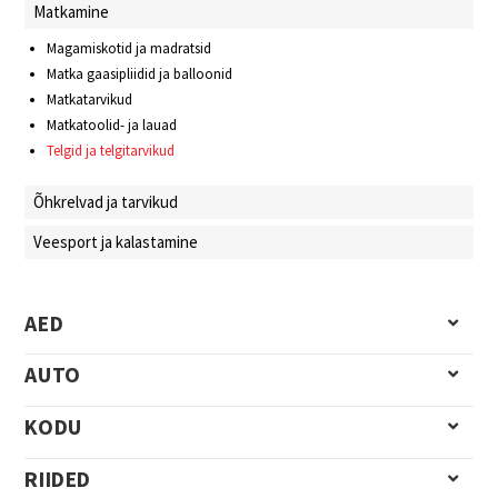
Matkamine
Magamiskotid ja madratsid
Matka gaasipliidid ja balloonid
Matkatarvikud
Matkatoolid- ja lauad
Telgid ja telgitarvikud
Õhkrelvad ja tarvikud
Veesport ja kalastamine
AED
AUTO
KODU
RIIDED