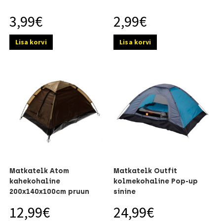
3,99
€
2,99
€
Lisa korvi
Lisa korvi
Matkatelk Atom
Matkatelk Outfit
kahekohaline
kolmekohaline Pop-up
200x140x100cm pruun
sinine
12,99
€
24,99
€