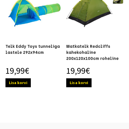
Telk Eddy Toys tunneliga
Matkatelk Redcliffs
lastele 292x94cm
kahekohaline
200x120x100cm roheline
19,99
€
19,99
€
Lisa korvi
Lisa korvi