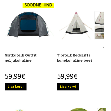
SOODNE HIND
Matkatelk Outfit
Tipitelk Redcliffs
neljakohaline
kahekohaline beež
59,99
€
59,99
€
Lisa korvi
Lisa korvi