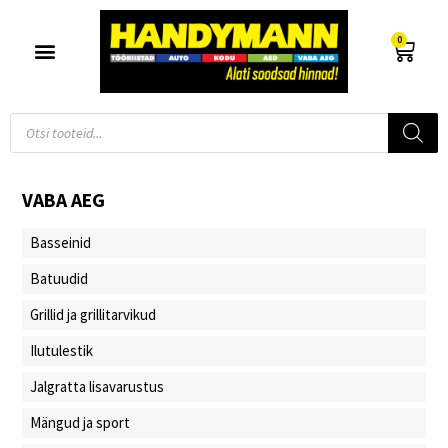
0
VABA AEG
Basseinid
Batuudid
Grillid ja grillitarvikud
Ilutulestik
Jalgratta lisavarustus
Mängud ja sport