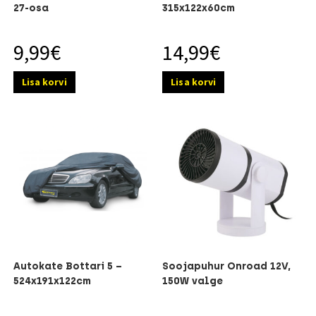
27-osa
315x122x60cm
9,99
€
14,99
€
Lisa korvi
Lisa korvi
Autokate Bottari 5 –
Soojapuhur Onroad 12V,
524x191x122cm
150W valge