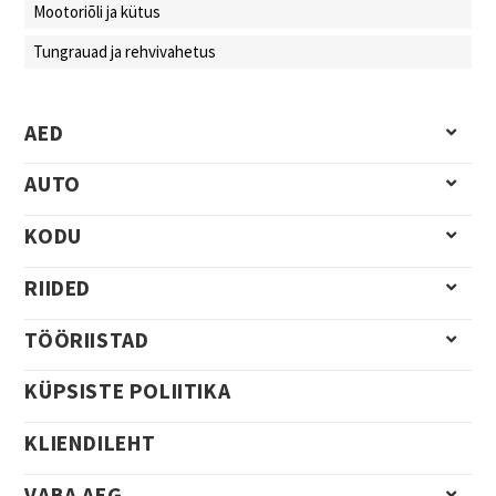
Mootoriõli ja kütus
Tungrauad ja rehvivahetus
AED
AUTO
KODU
RIIDED
TÖÖRIISTAD
KÜPSISTE POLIITIKA
KLIENDILEHT
VABA AEG