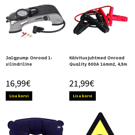
Jalgpump Onroad 1-
Käivitusjuhtmed Onroad
silindriline
Quality 800A 16mm2, 4,5m
16,99
€
21,99
€
Lisa korvi
Lisa korvi