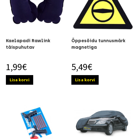
Kaelapadi Rawlink
Õppesõidu tunnusmärk
täispuhutav
magnetiga
1,99
€
5,49
€
Lisa korvi
Lisa korvi