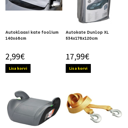
Autoklaasi kate foolium
Autokate Dunlop XL
140x68cm
534x178x120cm
2,99
€
17,99
€
Lisa korvi
Lisa korvi