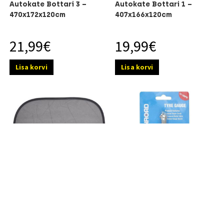
Autokate Bottari 3 –
Autokate Bottari 1 –
470x172x120cm
407x166x120cm
21,99
€
19,99
€
Lisa korvi
Lisa korvi
Päikesevari Rawlink auto
Rehvimanomeeter OnRoad
küljeaknale 2tk