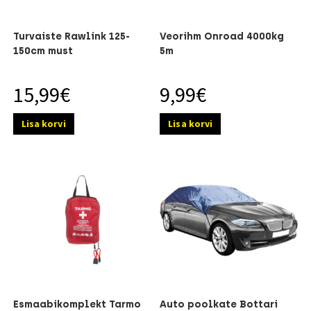
Turvaiste Rawlink 125-
Veorihm Onroad 4000kg
150cm must
5m
15,99
€
9,99
€
Lisa korvi
Lisa korvi
Esmaabikomplekt Tarmo
Auto poolkate Bottari