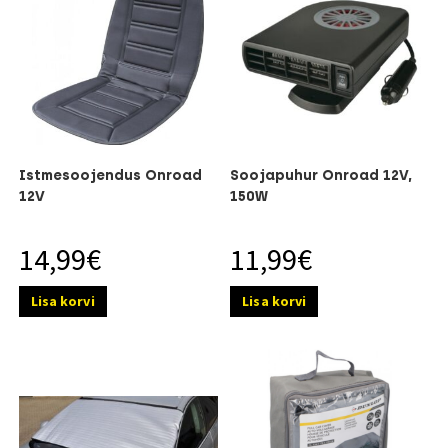
Istmesoojendus Onroad
Soojapuhur Onroad 12V,
12V
150W
14,99
€
11,99
€
Lisa korvi
Lisa korvi