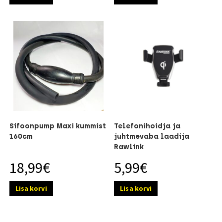
Sifoonpump Maxi kummist
Telefonihoidja ja
160cm
juhtmevaba laadija
Rawlink
18,99
€
5,99
€
Lisa korvi
Lisa korvi