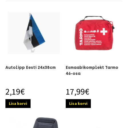
Autolipp Eesti 24x38cm
Esmaabikomplekt Tarmo
46-osa
2,19
€
17,99
€
Lisa korvi
Lisa korvi