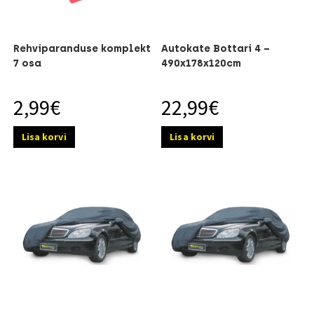
Rehviparanduse komplekt
Autokate Bottari 4 –
7 osa
490x178x120cm
2,99
€
22,99
€
Lisa korvi
Lisa korvi