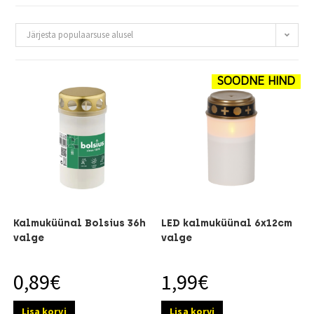
Järjesta populaarsuse alusel
SOODNE HIND
Kalmuküünal Bolsius 36h
LED kalmuküünal 6x12cm
valge
valge
0,89
€
1,99
€
Lisa korvi
Lisa korvi