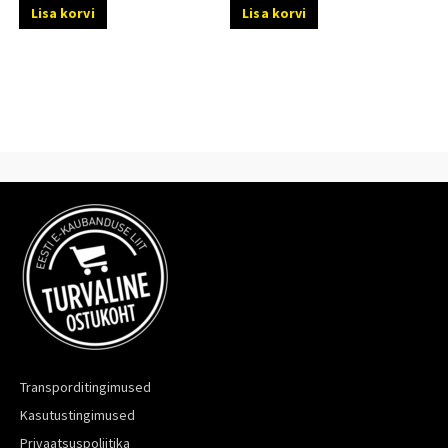
Lisa korvi
Lisa korvi
Transporditingimused
Kasutustingimused
Privaatsuspoliitika