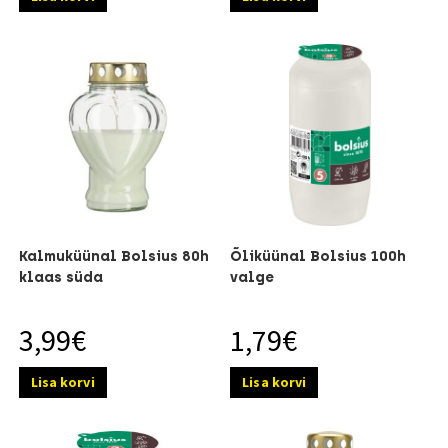
Kalmuküünal Bolsius 80h
Õliküünal Bolsius 100h
klaas süda
valge
3,99
€
1,79
€
Lisa korvi
Lisa korvi