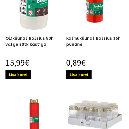
Õliküünal Bolsius 50h
Kalmuküünal Bolsius 36h
valge 20tk kastiga
punane
15,99
€
0,89
€
Lisa korvi
Lisa korvi