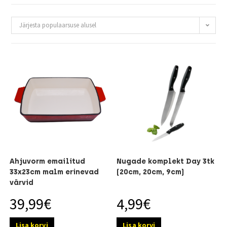
Järjesta populaarsuse alusel
Ahjuvorm emailitud
Nugade komplekt Day 3tk
33x23cm malm erinevad
(20cm, 20cm, 9cm)
värvid
39,99
€
4,99
€
Lisa korvi
Lisa korvi