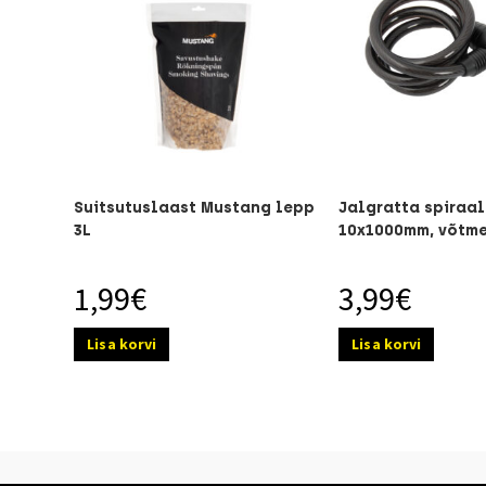
Suitsutuslaast Mustang lepp
Jalgratta spiraal
3L
10x1000mm, võtm
1,99
€
3,99
€
Lisa korvi
Lisa korvi