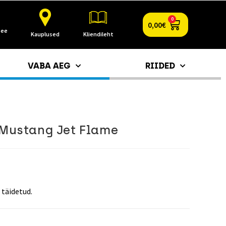
0
0,00
€
.ee
Kauplused
Kliendileht
VABA AEG
RIIDED
 Mustang Jet Flame
 täidetud.