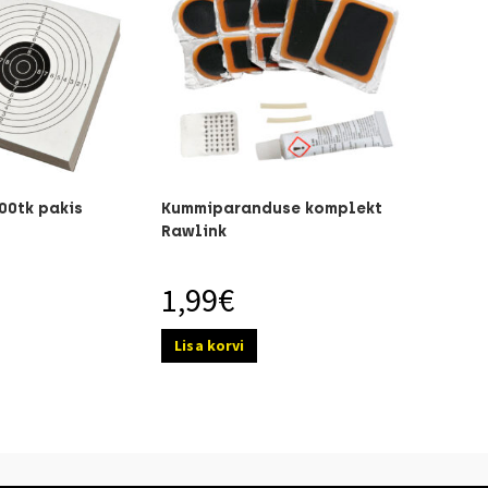
00tk pakis
Kummiparanduse komplekt
Rawlink
1,99
€
Lisa korvi