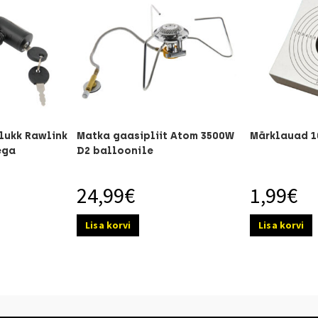
lukk Rawlink
Matka gaasipliit Atom 3500W
Märklauad 1
ega
D2 balloonile
24,99
€
1,99
€
Lisa korvi
Lisa korvi