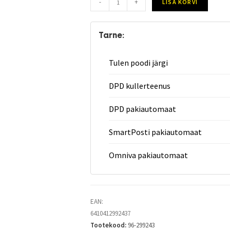
-
+
LISA KORVI
Tarne:
Tulen poodi järgi
DPD kullerteenus
DPD pakiautomaat
SmartPosti pakiautomaat
Omniva pakiautomaat
EAN:
6410412992437
Tootekood:
96-299243