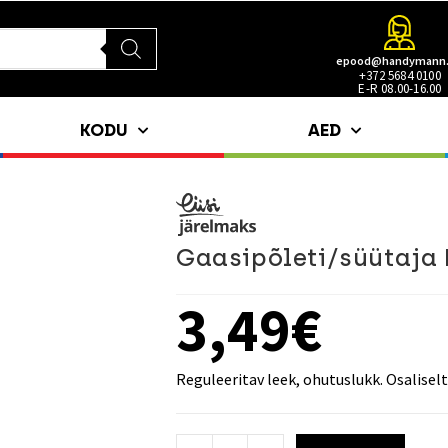
epood@handymann
+372 5684 0100
E-R 08.00-16.00
KODU
AED
Gaasipõleti/süütaja
3,49
€
Reguleeritav leek, ohutuslukk. Osaliselt