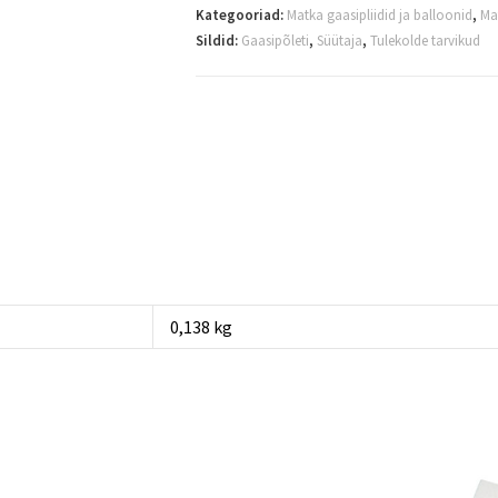
Kategooriad:
Matka gaasipliidid ja balloonid
,
Ma
Sildid:
Gaasipõleti
,
Süütaja
,
Tulekolde tarvikud
0,138 kg