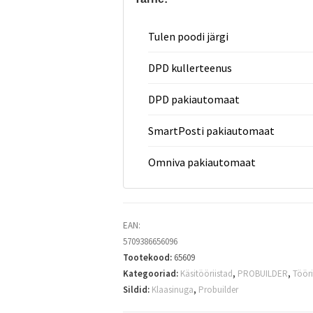
Tulen poodi järgi
DPD kullerteenus
DPD pakiautomaat
SmartPosti pakiautomaat
Omniva pakiautomaat
EAN:
5709386656096
Tootekood:
65609
Kategooriad:
Käsitööriistad
,
PROBUILDER
,
Tööri
Sildid:
Klaasinuga
,
Probuilder