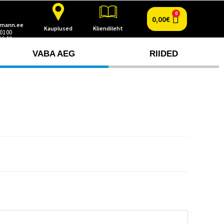
0
0,00
€
mann.ee
Kauplused
Kliendileht
 0100
16.00
VABA AEG
RIIDED