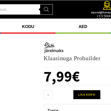
epood@handy
+372 5684
E-R 08.00-
KODU
AED
Klaasinuga Probuilder
7,99
€
LISA KORVI
Tarne: