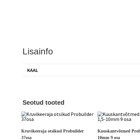
Lisainfo
KAAL
Seotud tooted
Kruvikeeraja otsikud Probuilder
Kuuskantvõtmed Probu
37osa
10mm 9 osa