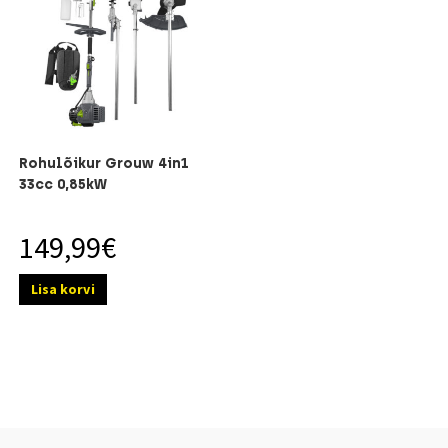
Rohulõikur Grouw 4in1
33cc 0,85kW
149,99
€
Lisa korvi