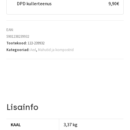
DPD kullerteenus
9,90
€
EAN:
5901238239932
Tootekood:
122-239932
Kategooriad:
Aed
,
Mahutid ja kompostrid
Lisainfo
KAAL
3,37 kg