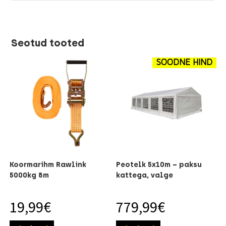
Seotud tooted
SOODNE HIND
Koormarihm Rawlink
Peotelk 5x10m – paksu
5000kg 8m
kattega, valge
19,99
€
779,99
€