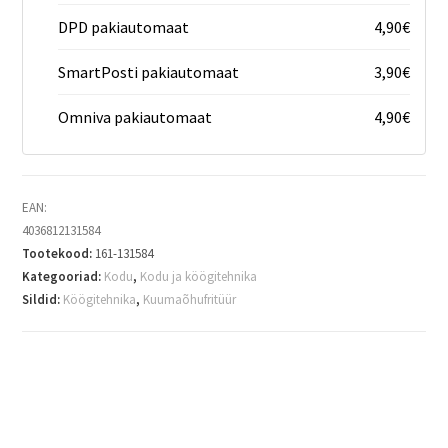
DPD pakiautomaat
4,90
€
SmartPosti pakiautomaat
3,90
€
Omniva pakiautomaat
4,90
€
EAN:
4036812131584
Tootekood:
161-131584
Kategooriad:
Kodu
,
Kodu ja köögitehnika
Sildid:
Köögitehnika
,
Kuumaõhufritüür