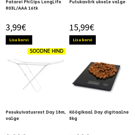
Patarei Philips LongLife
Putukavõrk uksele valge
R03L/AAA 16tk
3,99
€
15,99
€
Lisa korvi
Lisa korvi
SOODNE HIND
Pesukuivatusrest Day 18m,
Köögikaal Day digitaalne
valge
5kg