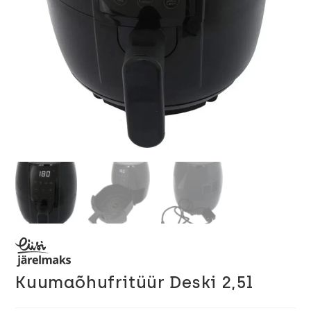
Kuumaõhufritüür Deski 2,5l