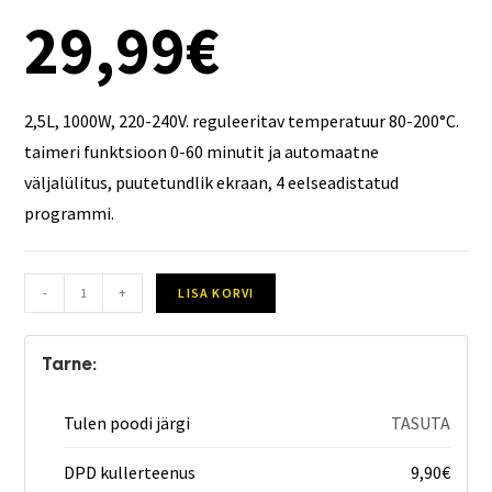
29,99
€
2,5L, 1000W, 220-240V. reguleeritav temperatuur 80-200°C.
taimeri funktsioon 0-60 minutit ja automaatne
väljalülitus, puutetundlik ekraan, 4 eelseadistatud
programmi.
-
+
LISA KORVI
Tarne:
Tulen poodi järgi
TASUTA
DPD kullerteenus
9,90
€