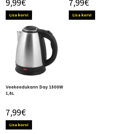
9,99
€
7,99
€
Lisa korvi
Lisa korvi
Veekeedukann Day 1500W
1,8L
7,99
€
Lisa korvi