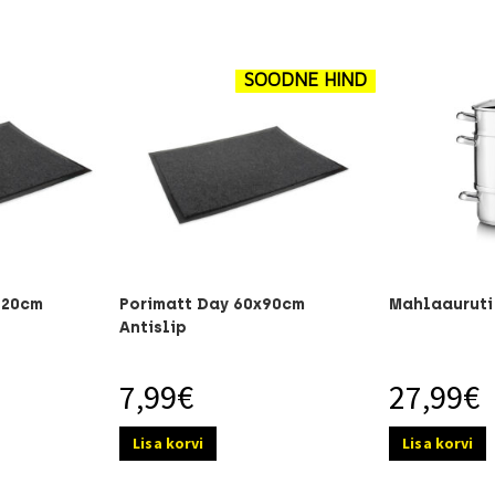
SOODNE HIND
120cm
Porimatt Day 60x90cm
Mahlaauruti
Antislip
7,99
€
27,99
€
Lisa korvi
Lisa korvi