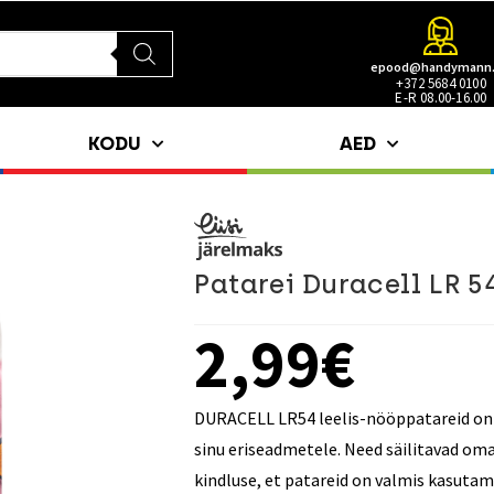
epood@handymann
+372 5684 0100
E-R 08.00-16.00
KODU
AED
Patarei Duracell LR 5
2,99
€
DURACELL LR54 leelis-nööppatareid on l
sinu eriseadmetele. Need säilitavad om
kindluse, et patareid on valmis kasutami