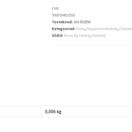
EAN:
5000394052550
Tootekood:
163-052550
Kategooriad:
Kodu
,
Majapidamistarbed
,
Patarei
Sildid:
Duracell
,
Patarei
,
Patareid
0,006 kg