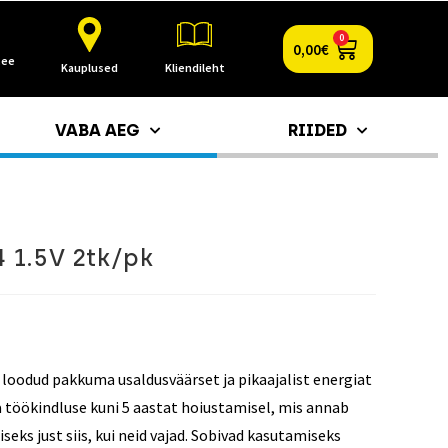
0
0,00
€
.ee
Kauplused
Kliendileht
VABA AEG
RIIDED
4 1.5V 2tk/pk
oodud pakkuma usaldusväärset ja pikaajalist energiat
a töökindluse kuni 5 aastat hoiustamisel, mis annab
seks just siis, kui neid vajad. Sobivad kasutamiseks