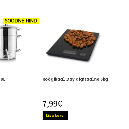
SOODNE HIND
 8L
Köögikaal Day digitaalne 5kg
7,99
€
Lisa korvi