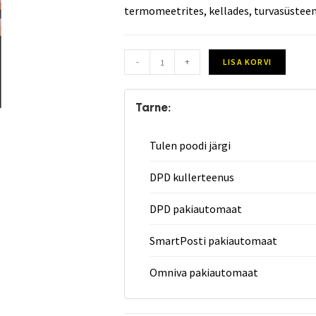
termomeetrites, kellades, turvasüstee
-
+
LISA KORVI
Tarne:
Tulen poodi järgi
DPD kullerteenus
DPD pakiautomaat
SmartPosti pakiautomaat
Omniva pakiautomaat