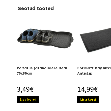
Seotud tooted
Porialus jalanõudele Deal
Porimatt Day 80x
75x38cm
Antislip
3,49
€
14,99
€
Lisa korvi
Lisa korvi