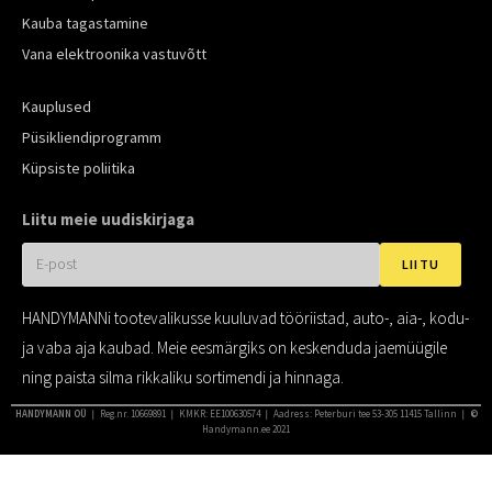
Kauba tagastamine
Vana elektroonika vastuvõtt
Kauplused
Püsikliendiprogramm
Küpsiste poliitika
Liitu meie uudiskirjaga
LIITU
HANDYMANNi tootevalikusse kuuluvad tööriistad, auto-, aia-, kodu-
ja vaba aja kaubad. Meie eesmärgiks on keskenduda jaemüügile
ning paista silma rikkaliku sortimendi ja hinnaga.
HANDYMANN OÜ
❘ Reg.nr. 10669891 ❘ KMKR: EE100630574 ❘ Aadress: Peterburi tee 53-305 11415 Tallinn ❘
©
Handymann.ee 2021