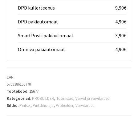
DPD kullerteenus
9,90
€
DPD pakiautomaat
4,90
€
SmartPosti pakiautomaat
3,90
€
Omniva pakiautomaat
4,90
€
EAN:
5709386156770
Tootekood:
15677
Kategooriad:
PROBUILDER
,
Tööriistad
,
Värvid ja värvitarbed
Sildid:
Pintsel
,
Pintslihoidja
,
Probuilder
,
Värvitarbed