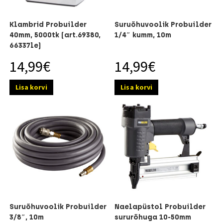
Klambrid Probuilder
Suruõhuvoolik Probuilder
40mm, 5000tk (art.69380,
1/4″ kumm, 10m
66337le)
14,99
€
14,99
€
Lisa korvi
Lisa korvi
Suruõhuvoolik Probuilder
Naelapüstol Probuilder
3/8″, 10m
sururõhuga 10-50mm