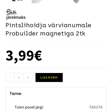
Pintslihoidja värvianumale
Probuilder magnetiga 2tk
3,99
€
-
+
LISA KORVI
Tarne:
Tulen poodi järgi
TASUTA