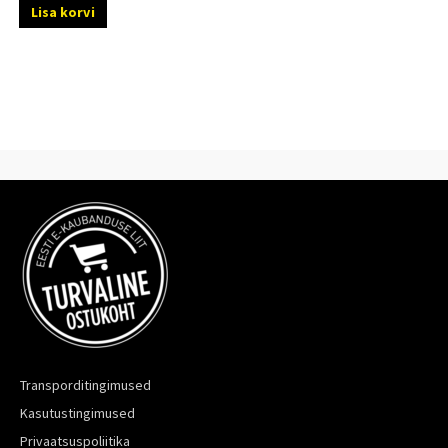
Lisa korvi
Transporditingimused
Kasutustingimused
Privaatsuspoliitika