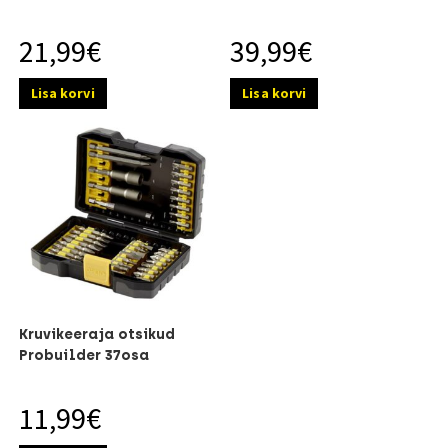
21,99
€
39,99
€
Lisa korvi
Lisa korvi
Kruvikeeraja otsikud
Probuilder 37osa
11,99
€