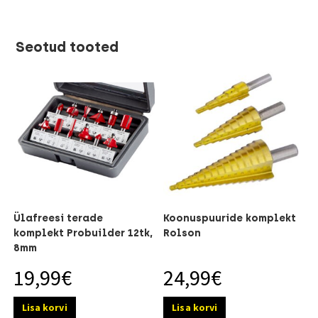
Seotud tooted
Ülafreesi terade
Koonuspuuride komplekt
komplekt Probuilder 12tk,
Rolson
8mm
19,99
€
24,99
€
Lisa korvi
Lisa korvi