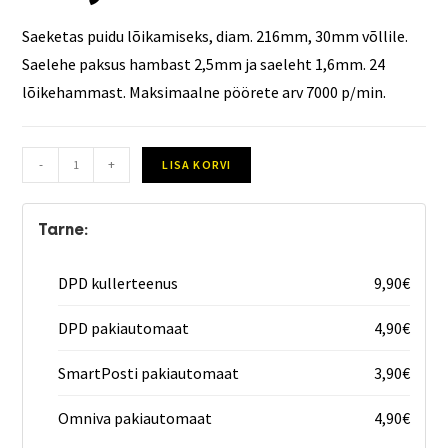
Saeketas puidu lõikamiseks, diam. 216mm, 30mm võllile.
Saelehe paksus hambast 2,5mm ja saeleht 1,6mm. 24
lõikehammast. Maksimaalne pöörete arv 7000 p/min.
-
+
LISA KORVI
Tarne:
DPD kullerteenus
9,90
€
DPD pakiautomaat
4,90
€
SmartPosti pakiautomaat
3,90
€
Omniva pakiautomaat
4,90
€