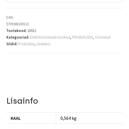
EAN:
5709386169121
Tootekood:
16912
Kategooriad:
Elektritööriistade tarvikud
,
PROBUILDER
,
Tööriistad
Sildid:
Probuilder
,
Saeketas
Lisainfo
KAAL
0,564 kg