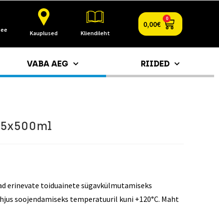
0
0,00
€
.ee
Kauplused
Kliendileht
VABA AEG
RIIDED
 5x500ml
ad erinevate toiduainete sügavkülmutamiseks
ahjus soojendamiseks temperatuuril kuni +120°C. Maht