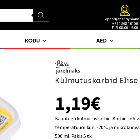
epood@handymann
+372 5684 0100
E-R 08.00-16.00
KODU
AED
Külmutuskarbid Elise
1,19
€
Kaantega külmutuskarbid. Karbid sobiv
temperatuuril kuni -20°C ja mikrolaine
500 ml. Pakis 5 tk