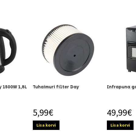
 1500W 1,8L
Tuhaimuri filter Day
Infrapuna g
5,99
€
49,99
€
Lisa korvi
Lisa korvi