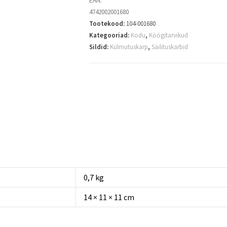
EAN:
4742002001680
Tootekood:
104-001680
Kategooriad:
Kodu
,
Köögitarvikud
Sildid:
Külmutuskarp
,
Säilituskarbid
0,7 kg
14 × 11 × 11 cm