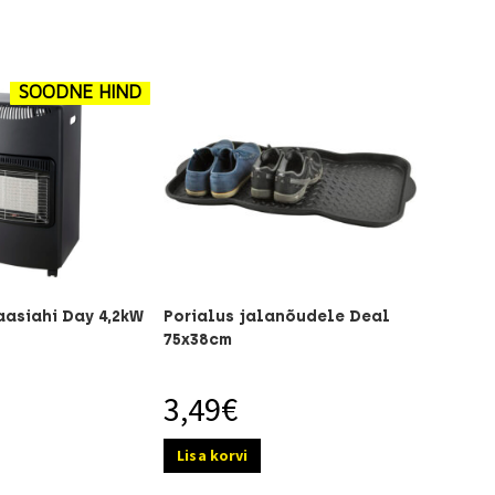
SOODNE HIND
aasiahi Day 4,2kW
Porialus jalanõudele Deal
75x38cm
3,49
€
Lisa korvi