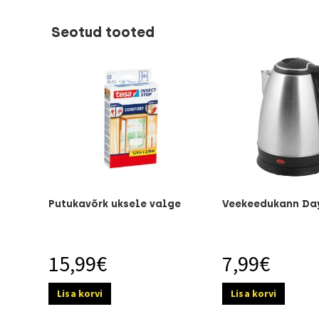
Seotud tooted
Putukavõrk uksele valge
Veekeedukann Day
15,99
€
7,99
€
Lisa korvi
Lisa korvi