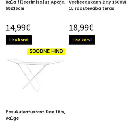
Kala fileerimisalus Apaja
Veekeedukann Day 1500W
58x15cm
1L roostevaba teras
14,99
€
18,99
€
Lisa korvi
Lisa korvi
SOODNE HIND
Pesukuivatusrest Day 18m,
valge