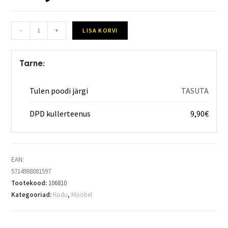
-
+
LISA KORVI
Tarne:
Tulen poodi järgi
TASUTA
DPD kullerteenus
9,90
€
EAN:
5714988081597
Tootekood:
106810
Kategooriad:
Kodu
,
Mööbel