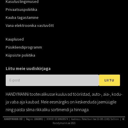
Kasutustingimused
Privaatsuspoliitika
Kauba tagastamine
Vana elektroonika vastuvõtt
Kauplused
Püsikliendiprogramm
Küpsiste poliitika
Liitu meie uudiskirjaga
LIITU
HANDYMANNi tootevalikusse kuuluvad tööriistad, auto-, aia-, kodu-
ja vaba aja kaubad. Meie eesmärgiks on keskenduda jaemüügile
ning paista silma rikkaliku sortimendi ja hinnaga.
HANDYMANN OÜ
❘ Reg.nr. 10669891 ❘ KMKR: EE100630574 ❘ Aadress: Peterburi tee 53-305 11415 Tallinn ❘
©
Handymann.ee 2021