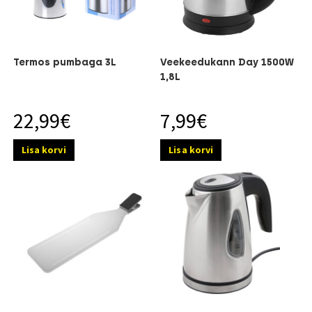
Termos pumbaga 3L
Veekeedukann Day 1500W
1,8L
22,99
€
7,99
€
Lisa korvi
Lisa korvi