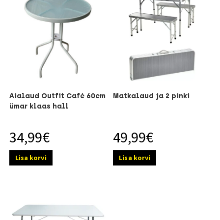
Aialaud Outfit Café 60cm
Matkalaud ja 2 pinki
ümar klaas hall
34,99
€
49,99
€
Lisa korvi
Lisa korvi