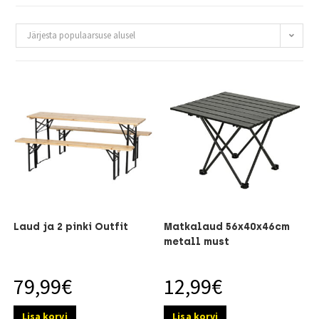
Järjesta populaarsuse alusel
Laud ja 2 pinki Outfit
Matkalaud 56x40x46cm
metall must
79,99
€
12,99
€
Lisa korvi
Lisa korvi