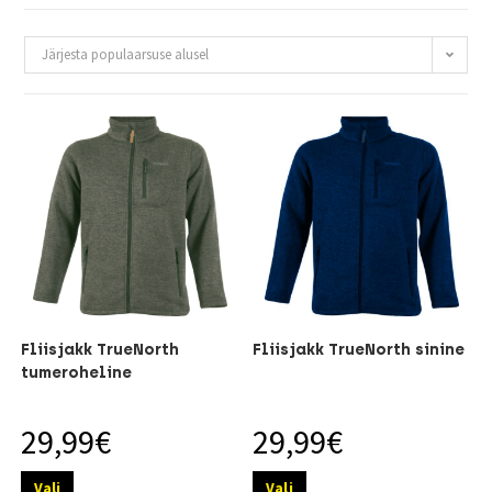
Järjesta populaarsuse alusel
Fliisjakk TrueNorth
Fliisjakk TrueNorth sinine
tumeroheline
29,99
€
29,99
€
Vali
Vali