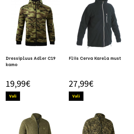
Dressipluus Adler C19
Fliis Cerva Karela must
kamo
19,99
€
27,99
€
Vali
Vali