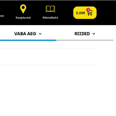
0
0,00
€
.ee
Kauplused
Kliendileht
VABA AEG
RIIDED