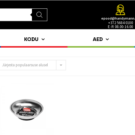
epood@handymann
+372 5684 0100
E-R 08.00-16.00
KODU
AED
Järjesta populaarsuse alusel