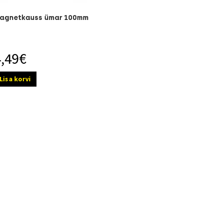
agnetkauss ümar 100mm
4,49
€
Lisa korvi