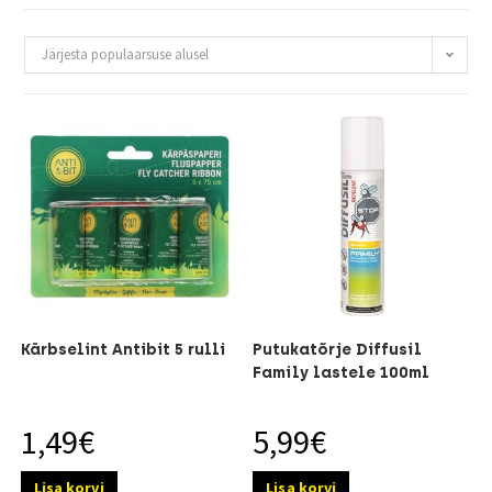
Järjesta populaarsuse alusel
Kärbselint Antibit 5 rulli
Putukatõrje Diffusil
Family lastele 100ml
1,49
€
5,99
€
Lisa korvi
Lisa korvi