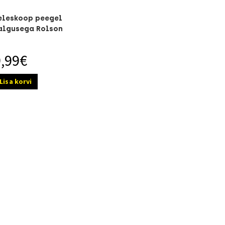
eleskoop peegel
algusega Rolson
9,99
€
Lisa korvi