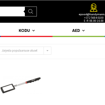
epood@handymann
+372 5684 0100
E-R 08.00-16.00
KODU
AED
Järjesta populaarsuse alusel