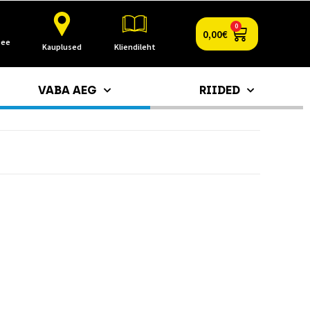
0
0,00
€
.ee
Kauplused
Kliendileht
VABA AEG
RIIDED